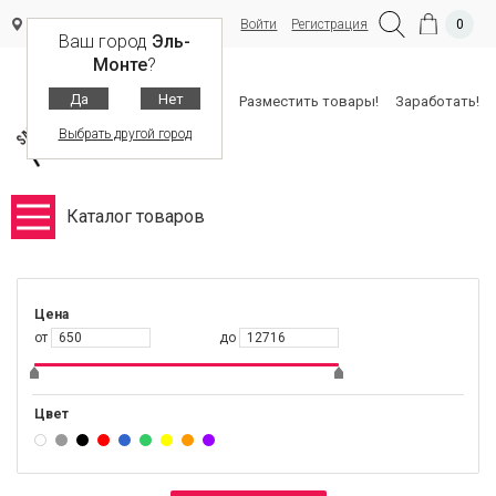
Войти
Регистрация
0
Эль-Монте
Ваш город
Эль-
Монте
?
Да
Нет
Разместить товары!
Заработать!
Выбрать другой город
Каталог товаров
Цена
от
до
Цвет