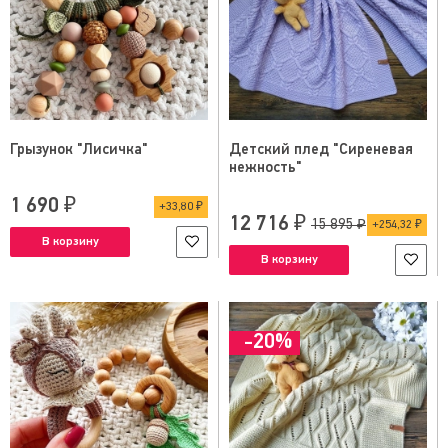
Грызунок "Лисичка"
Детский плед "Сиреневая
нежность"
1 690 ₽
33,80 ₽
12 716 ₽
15 895 ₽
254,32 ₽
В корзину
В корзину
-20%