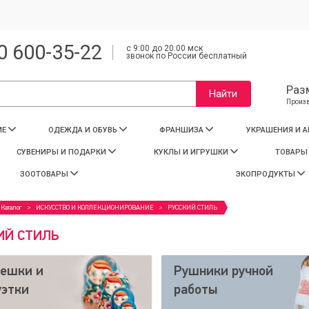
0 600-35-22
с 9:00 до 20:00 мск
звонок по России бесплатный
Раз
Найти
Произ
ИЕ
ОДЕЖДА И ОБУВЬ
ФРАНШИЗА
УКРАШЕНИЯ И 
СУВЕНИРЫ И ПОДАРКИ
КУКЛЫ И ИГРУШКИ
ТОВАРЫ
ЗООТОВАРЫ
ЭКОПРОДУКТЫ
Каталог
ИСКУССТВО И КОЛЛЕКЦИОНИРОВАНИЕ
РУССКИЙ СТИЛЬ
ИЙ СТИЛЬ
ешки и
Рушники ручной
уэтки
работы