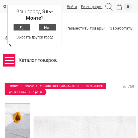
Войти
Регистрация
0
Эль-Монте
Ваш город
Эль-
Монте
?
Да
Нет
Разместить товары!
Заработать!
Выбрать другой город
Каталог товаров
id 769
Главная
Каталог
УКРАШЕНИЯ И АКСЕССУАРЫ
УКРАШЕНИЯ
Броши и значки
/Броши