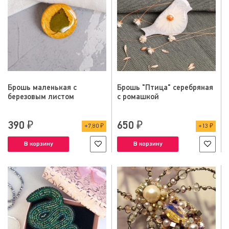
Брошь маленькая с
Брошь "Птица" серебряная
березовым листом
с ромашкой
390 ₽
650 ₽
7,80 ₽
13 ₽
В корзину
В корзину