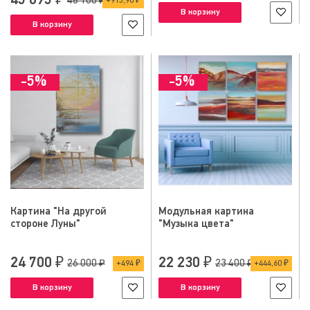
45 695 ₽
48 100 ₽
913,90 ₽
В корзину
В корзину
-5%
-5%
Картина "На другой
Модульная картина
стороне Луны"
"Музыка цвета"
24 700 ₽
22 230 ₽
26 000 ₽
23 400 ₽
494 ₽
444,60 ₽
В корзину
В корзину