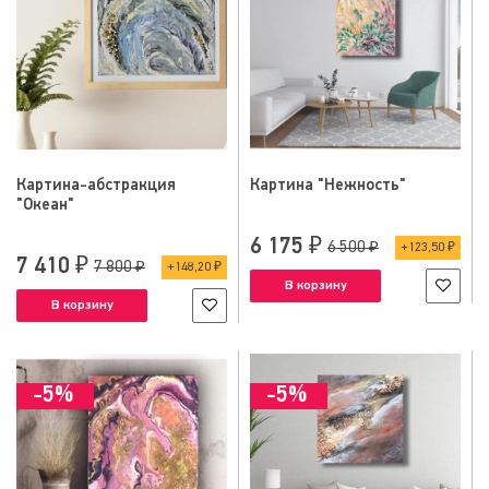
Картина-абстракция
Картина "Нежность"
"Океан"
6 175 ₽
6 500 ₽
123,50 ₽
7 410 ₽
7 800 ₽
148,20 ₽
В корзину
В корзину
-5%
-5%