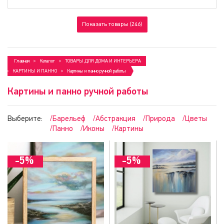
Показать товары (246)
Главная
Каталог
ТОВАРЫ ДЛЯ ДОМА И ИНТЕРЬЕРА
КАРТИНЫ И ПАННО
Картины и панно ручной работы
Картины и панно ручной работы
Выберите:
/Барельеф
/Абстракция
/Природа
/Цветы
/Панно
/Иконы
/Картины
-5%
-5%