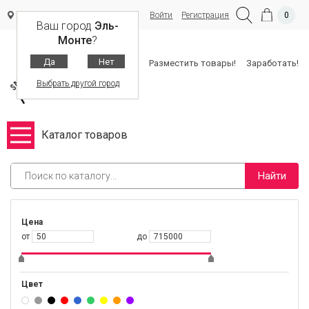
Войти
Регистрация
0
Эль-Монте
Ваш город
Эль-
Монте
?
Да
Нет
Разместить товары!
Заработать!
Выбрать другой город
Каталог товаров
Найти
Цена
от
до
Цвет