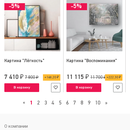
-5%
-5%
Картина "Лёгкость"
Картина "Воспоминания"
7 410 ₽
11 115 ₽
7 800 ₽
11 700 ₽
148,20 ₽
222,30 ₽
В корзину
В корзину
1
2
3
4
5
6
7
8
9
10
»
«
О компании