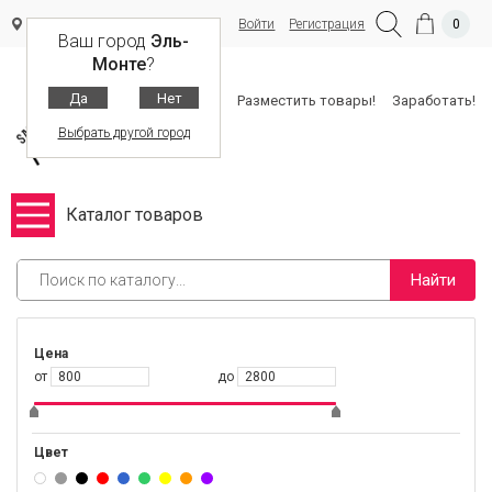
Войти
Регистрация
0
Эль-Монте
Ваш город
Эль-
Монте
?
Да
Нет
Разместить товары!
Заработать!
Выбрать другой город
Каталог товаров
Найти
Цена
от
до
Цвет