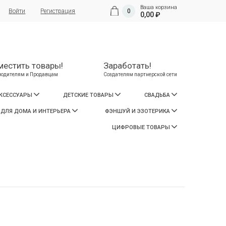
Ваша корзина
Войти
Регистрация
0
0,00 ₽
местить товары!
Заработать!
водителям и Продавцам
Создателям партнерской сети
АКСЕССУАРЫ
ДЕТСКИЕ ТОВАРЫ
СВАДЬБА
 ДЛЯ ДОМА И ИНТЕРЬЕРА
ФЭНШУЙ И ЭЗОТЕРИКА
ЦИФРОВЫЕ ТОВАРЫ