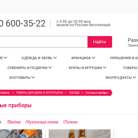
0 600-35-22
с 9:00 до 20:00 мск
звонок по России бесплатный
Раз
Найти
Произ
ИЕ
ОДЕЖДА И ОБУВЬ
ФРАНШИЗА
УКРАШЕНИЯ И 
СУВЕНИРЫ И ПОДАРКИ
КУКЛЫ И ИГРУШКИ
ТОВАРЫ
ЗООТОВАРЫ
ЭКОПРОДУКТЫ
Каталог
ТОВАРЫ ДЛЯ ДОМА И ИНТЕРЬЕРА
ПОСУДА
Столовые приборы
ые приборы
:
/Вилки
/Кухонные ножи
/Ложки